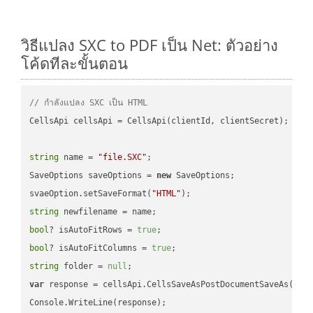
วิธีแปลง SXC to PDF เป็น Net: ตัวอย่าง
โค้ดทีละขั้นตอน
// กำลังแปลง SXC เป็น HTML
CellsApi cellsApi = CellsApi(clientId, clientSecret);

string
 name = 
"file.SXC"
;

SaveOptions saveOptions = 
new
 SaveOptions;

svaeOption.setSaveFormat(
"HTML"
string
bool
? isAutoFitRows = 
true
bool
? isAutoFitColumns = 
true
string
 folder = 
null
var
 response = cellsApi.CellsSaveAsPostDocumentSaveAs(name
Console.WriteLine(response);
