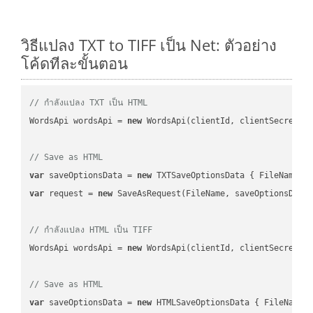
วิธีแปลง TXT to TIFF เป็น Net: ตัวอย่าง
โค้ดทีละขั้นตอน
// กำลังแปลง TXT เป็น HTML
WordsApi wordsApi = 
new
 WordsApi(clientId, clientSecret);

// Save as HTML
var
 saveOptionsData = 
new
 TXTSaveOptionsData { FileName =
var
 request = 
new
 SaveAsRequest(FileName, saveOptionsData)
// กำลังแปลง HTML เป็น TIFF
WordsApi wordsApi = 
new
 WordsApi(clientId, clientSecret);

// Save as HTML
var
 saveOptionsData = 
new
 HTMLSaveOptionsData { FileName 