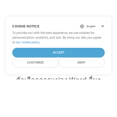
COOKIE NOTICE
To provide you with the best experience, we use cookies for
personalization, analytics, and ads. By using our site, you agree
to
our cookie policy
.
ACCEPT
CUSTOMIZE
DENY
ตัวเลือกการแปลง Word อื่นๆ
แปลง TXT เป็น DOC
DOC:
Microsoft Word Binary Format
แปลง TXT เป็น DOT