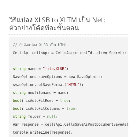
วิธีแปลง XLSB to XLTM เป็น Net:
ตัวอย่างโค้ดทีละขั้นตอน
// กำลังแปลง XLSB เป็น HTML
CellsApi cellsApi = CellsApi(clientId, clientSecret);

string
 name = 
"file.XLSB"
;

SaveOptions saveOptions = 
new
 SaveOptions;

svaeOption.setSaveFormat(
"HTML"
string
bool
? isAutoFitRows = 
true
bool
? isAutoFitColumns = 
true
string
 folder = 
null
var
 response = cellsApi.CellsSaveAsPostDocumentSaveAs(name
Console.WriteLine(response);
