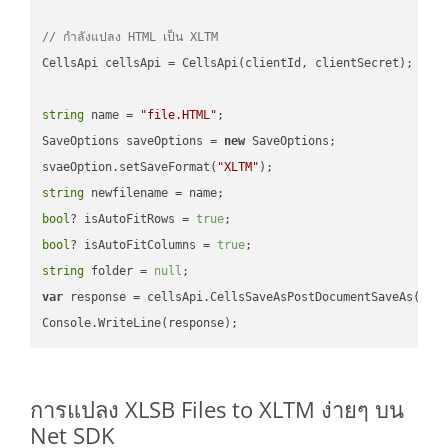
// กำลังแปลง HTML เป็น XLTM
CellsApi cellsApi = CellsApi(clientId, clientSecret);

string
 name = 
"file.HTML"
;

SaveOptions saveOptions = 
new
 SaveOptions;

svaeOption.setSaveFormat(
"XLTM"
string
bool
? isAutoFitRows = 
true
bool
? isAutoFitColumns = 
true
string
 folder = 
null
var
 response = cellsApi.CellsSaveAsPostDocumentSaveAs(name
การแปลง XLSB Files to XLTM ง่ายๆ บน
Net SDK