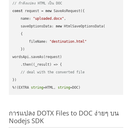
// กำลังแปลง HTML เป็น DOC
const
 request = 
new
 SaveAsRequest({

name
: 
"uploaded.docx"
,

saveOptionsData
: 
new
 HtmlSaveOptionsData(

    {

fileName
: 
"destination.html"
    })

wordsApi.saveAs(request)

    .then(
(
_result
) =>
 {

// deal with the converted file
})

%!(EXTRA 
string
=HTML, 
string
=DOC)
การแปลง DOTX Files to DOC ง่ายๆ บน
Nodejs SDK