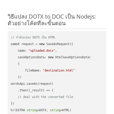
วิธีแปลง DOTX to DOC เป็น Nodejs:
ตัวอย่างโค้ดทีละขั้นตอน
// กำลังแปลง DOTX เป็น HTML
const
 request = 
new
 SaveAsRequest({

name
: 
"uploaded.docx"
,

saveOptionsData
: 
new
 HtmlSaveOptionsData(

    {

fileName
: 
"destination.html"
    })

wordsApi.saveAs(request)

    .then(
(
_result
) =>
 {

// deal with the converted file
})

%!(EXTRA 
string
=DOTX, 
string