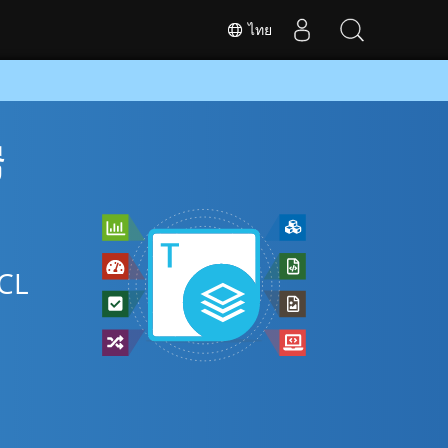
ไทย
ี
PCL