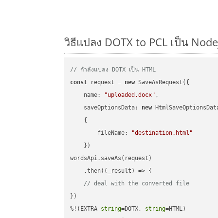
วิธีแปลง DOTX to PCL เป็น Nodej
// กำลังแปลง DOTX เป็น HTML
const
 request = 
new
 SaveAsRequest({

name
: 
"uploaded.docx"
,

saveOptionsData
: 
new
 HtmlSaveOptionsData
    {

fileName
: 
"destination.html"
    })

wordsApi.saveAs(request)

    .then(
(
_result
) =>
 {

// deal with the converted file
})

%!(EXTRA 
string
=DOTX, 
string
=HTML)
