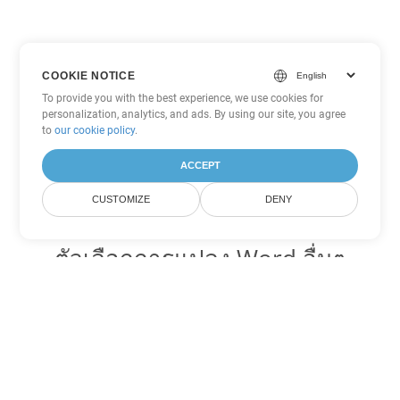
COOKIE NOTICE
To provide you with the best experience, we use cookies for
personalization, analytics, and ads. By using our site, you agree
to
our cookie policy
.
ACCEPT
CUSTOMIZE
DENY
ตัวเลือกการแปลง Word อื่นๆ
แปลง DOTX เป็น DOC
DOC:
Microsoft Word Binary Format
แปลง DOTX เป็น DOT