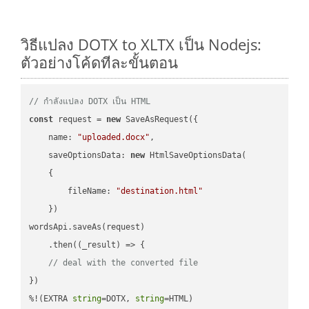
วิธีแปลง DOTX to XLTX เป็น Nodejs:
ตัวอย่างโค้ดทีละขั้นตอน
// กำลังแปลง DOTX เป็น HTML
const
 request = 
new
 SaveAsRequest({

name
: 
"uploaded.docx"
,

saveOptionsData
: 
new
 HtmlSaveOptionsData(

    {

fileName
: 
"destination.html"
    })

wordsApi.saveAs(request)

    .then(
(
_result
) =>
 {

// deal with the converted file
})

%!(EXTRA 
string
=DOTX, 
string