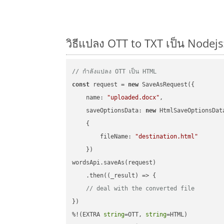
วิธีแปลง OTT to TXT เป็น Nodejs
// กำลังแปลง OTT เป็น HTML
const
 request = 
new
 SaveAsRequest({

name
: 
"uploaded.docx"
,

saveOptionsData
: 
new
 HtmlSaveOptionsData
    {

fileName
: 
"destination.html"
    })

wordsApi.saveAs(request)

    .then(
(
_result
) =>
 {

// deal with the converted file
})

%!(EXTRA 
string
=OTT, 
string