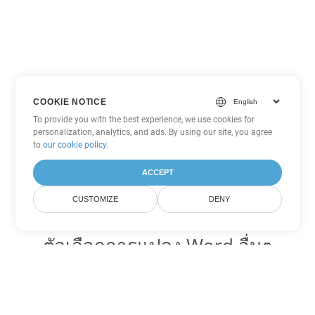
COOKIE NOTICE
To provide you with the best experience, we use cookies for
personalization, analytics, and ads. By using our site, you agree
to
our cookie policy
.
ACCEPT
CUSTOMIZE
DENY
ตัวเลือกการแปลง Word อื่นๆ
แปลง OTT เป็น DOC
DOC:
Microsoft Word Binary Format