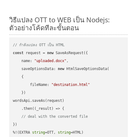
วิธีแปลง OTT to WEB เป็น Nodejs:
ตัวอย่างโค้ดทีละขั้นตอน
// กำลังแปลง OTT เป็น HTML
const
 request = 
new
 SaveAsRequest({

name
: 
"uploaded.docx"
,

saveOptionsData
: 
new
 HtmlSaveOptionsData(

    {

fileName
: 
"destination.html"
    })

wordsApi.saveAs(request)

    .then(
(
_result
) =>
 {

// deal with the converted file
})

%!(EXTRA 
string
=OTT, 
string
=HTML)
