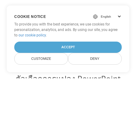
COOKIE NOTICE
To provide you with the best experience, we use cookies for
personalization, analytics, and ads. By using our site, you agree
to
our cookie policy
.
ACCEPT
CUSTOMIZE
DENY
ตัวเลือกการแปลง PowerPoint
อื่นๆ
แปลง PPS เป็น DOC
DOC:
Microsoft Word Binary Format
แปลง PPS เป็น DOT