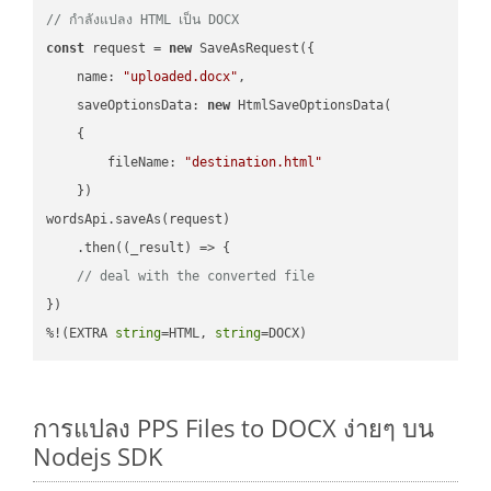
// กำลังแปลง HTML เป็น DOCX
const
 request = 
new
 SaveAsRequest({

name
: 
"uploaded.docx"
,

saveOptionsData
: 
new
 HtmlSaveOptionsData(

    {

fileName
: 
"destination.html"
    })

wordsApi.saveAs(request)

    .then(
(
_result
) =>
 {

// deal with the converted file
})

%!(EXTRA 
string
=HTML, 
string
=DOCX)
การแปลง PPS Files to DOCX ง่ายๆ บน
Nodejs SDK