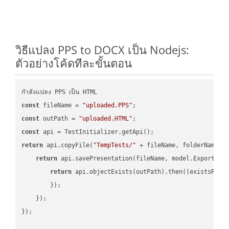
วิธีแปลง PPS to DOCX เป็น Nodejs:
ตัวอย่างโค้ดทีละขั้นตอน
const
 fileName = 
"uploaded.PPS"
const
 outPath = 
"uploaded.HTML"
const
return
 api.copyFile(
"TempTests/"
 + fileName, folderName +
return
 api.savePresentation(fileName, model.ExportFor
return
 api.objectExists(outPath).then(
(
existsResu
        });

    });

});
