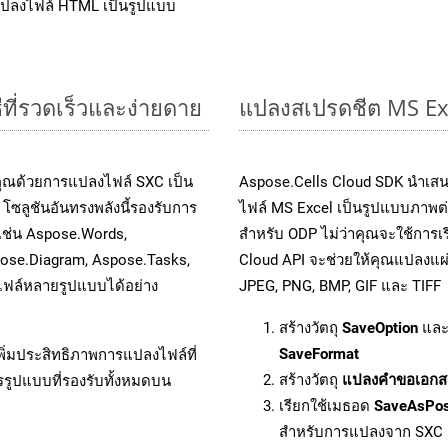
แปลงไฟล์ HTML เป็นรูปแบบ
ีที่รวดเร็วและง่ายดาย
แปลงสเปรดชีต MS Ex
คุณด้วยการแปลงไฟล์ SXC เป็น
Aspose.Cells Cloud SDK นำเสน
โซลูชันอันทรงพลังนี้รองรับการ
ไฟล์ MS Excel เป็นรูปแบบภาพต่า
 เช่น Aspose.Words,
สำหรับ ODP ไม่ว่าคุณจะใช้การ
pose.Diagram, Aspose.Tasks,
Cloud API จะช่วยให้คุณแปลงแผ่
ฟล์หลายรูปแบบได้อย่าง
JPEG, PNG, BMP, GIF และ TIFF
สร้างวัตถุ
SaveOption
และ
SaveFormat
ิ่มประสิทธิภาพการแปลงไฟล์ที่
สร้างวัตถุ
แปลงคำขอเอกส
รรูปแบบที่รองรับทั้งหมดบน
เรียกใช้เมธอด
SaveAsPo
สำหรับการแปลงจาก SXC