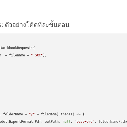
: ตัวอย่างโค้ดทีละขั้นตอน
WorkbookRequest({

h  + filename + 
".SXC"
),

, folderName + 
"/"
 + fileName).then(
() =>
 {

odel.ExportFormat.Pdf, outPath, 
null
, 
"password"
, folderName).th