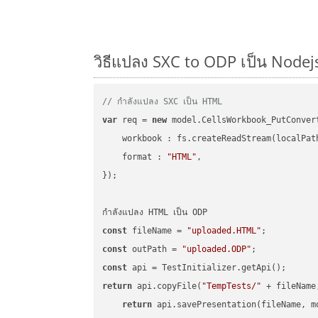
วิธีแปลง SXC to ODP เป็น Nodejs
// กำลังแปลง SXC เป็น HTML
var
 req = 
new
 model.CellsWorkbook_PutConvert
workbook
 : fs.createReadStream(localPat
format
 : 
"HTML"
,

});

const
 fileName = 
"uploaded.HTML"
const
 outPath = 
"uploaded.ODP"
const
return
 api.copyFile(
"TempTests/"
 + fileName
return
 api.savePresentation(fileName, m