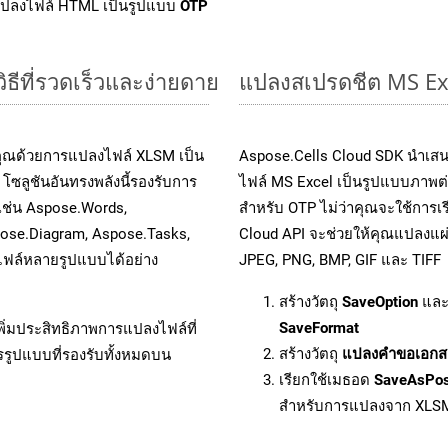
แปลงไฟล์ HTML เป็นรูปแบบ
OTP
ธีที่รวดเร็วและง่ายดาย
แปลงสเปรดชีต MS Ex
คุณด้วยการแปลงไฟล์ XLSM เป็น
Aspose.Cells Cloud SDK นำเสน
โซลูชันอันทรงพลังนี้รองรับการ
ไฟล์ MS Excel เป็นรูปแบบภาพต่า
 เช่น Aspose.Words,
สำหรับ OTP ไม่ว่าคุณจะใช้การเ
pose.Diagram, Aspose.Tasks,
Cloud API จะช่วยให้คุณแปลงแผ่
ฟล์หลายรูปแบบได้อย่าง
JPEG, PNG, BMP, GIF และ TIFF
สร้างวัตถุ
SaveOption
และ
SaveFormat
ิ่มประสิทธิภาพการแปลงไฟล์ที่
สร้างวัตถุ
แปลงคำขอเอกส
รรูปแบบที่รองรับทั้งหมดบน
เรียกใช้เมธอด
SaveAsPo
สำหรับการแปลงจาก XLS