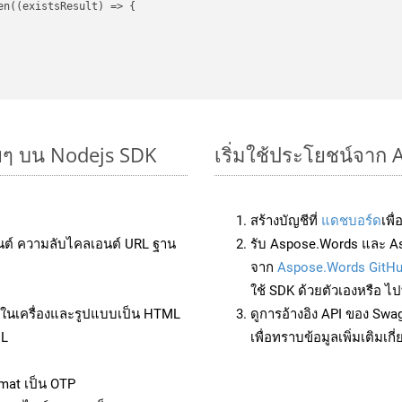
en(
(
existsResult
) =>
 {

ยๆ บน Nodejs SDK
เริ่มใช้ประโยชน์จาก
สร้างบัญชีที่
แดชบอร์ด
เพื
นต์ ความลับไคลเอนต์ URL ฐาน
รับ Aspose.Words และ As
จาก
Aspose.Words GitH
ใช้ SDK ด้วยตัวเองหรือ ไปท
ล์ในเครื่องและรูปแบบเป็น HTML
ดูการอ้างอิง API ของ Swa
ML
เพื่อทราบข้อมูลเพิ่มเติมเกี
mat เป็น OTP