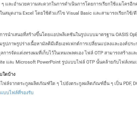
รซ้ำ ๆ และอำนวยความสะดวกในการดำเนินการโดยการเรียกใช้แมโครอีกคร
สมุดงาน Excel โดยใช้ตัวแก้ไข Visual Basic และสามารถเรียกใช้/ดีบ
ลตการนำเสนอที่สร้างขึ้นโดยแอปพลิเคชันในรูปแบบมาตรฐาน OASIS OpEd
ูปภาพรูปร่างเนื้อหามัลติมีเดียเอฟเฟกต์การเปลี่ยนแปลงและองค์ประก
ูลการจัดแต่งทรงผมที่เก็บไว้ในเทมเพลตเอง ไฟล์ OTP สามารถสร้างและ
Suite และ Microsoft PowerPoint รูปแบบไฟล์ OTP นั้นคล้ายกับไฟล์เ
บบใดบ้าง
ล์จากตระกูลผลิตภัณฑ์ใด ๆ ไปยังตระกูลผลิตภัณฑ์อื่น ๆ เป็น PDF, D
ปแบบไฟล์ที่รองรับ