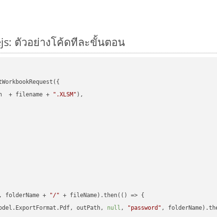
s: ตัวอย่างโค้ดทีละขั้นตอน
WorkbookRequest({

h  + filename + 
".XLSM"
),

, folderName + 
"/"
 + fileName).then(
() =>
 {

odel.ExportFormat.Pdf, outPath, 
null
, 
"password"
, folderName).th