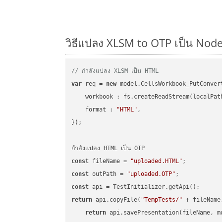
วิธีแปลง XLSM to OTP เป็น Nodej
// กำลังแปลง XLSM เป็น HTML
var
 req = 
new
 model.CellsWorkbook_PutConvert
workbook
 : fs.createReadStream(localPat
format
 : 
"HTML"
,

});

const
 fileName = 
"uploaded.HTML"
const
 outPath = 
"uploaded.OTP"
const
return
 api.copyFile(
"TempTests/"
 + fileName
return
 api.savePresentation(fileName, m