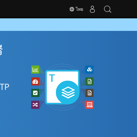
ไทย
ี
OTP