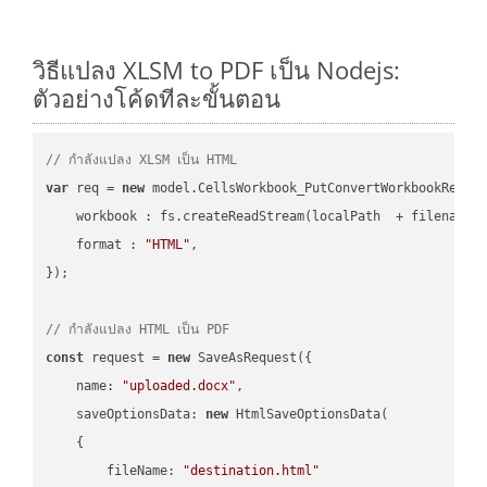
วิธีแปลง XLSM to PDF เป็น Nodejs:
ตัวอย่างโค้ดทีละขั้นตอน
// กำลังแปลง XLSM เป็น HTML
var
 req = 
new
 model.CellsWorkbook_PutConvertWorkbookReques
workbook
 : fs.createReadStream(localPath  + filename 
format
 : 
"HTML"
,

});

// กำลังแปลง HTML เป็น PDF
const
 request = 
new
 SaveAsRequest({

name
: 
"uploaded.docx"
,

saveOptionsData
: 
new
 HtmlSaveOptionsData(

    {

fileName
: 
"destination.html"