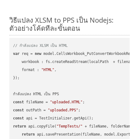
วิธีแปลง XLSM to PPS เป็น Nodejs:
ตัวอย่างโค้ดทีละขั้นตอน
// กำลังแปลง XLSM เป็น HTML
var
 req = 
new
 model.CellsWorkbook_PutConvertWorkbookReques
workbook
 : fs.createReadStream(localPath  + filename 
format
 : 
"HTML"
,

});

const
 fileName = 
"uploaded.HTML"
const
 outPath = 
"uploaded.PPS"
const
return
 api.copyFile(
"TempTests/"
 + fileName, folderName +
return
 api.savePresentation(fileName, model.ExportFor