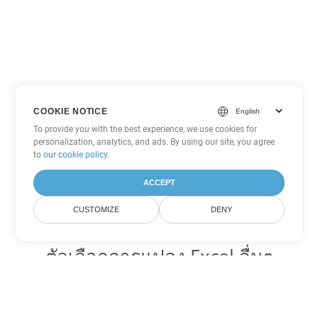
COOKIE NOTICE
To provide you with the best experience, we use cookies for
personalization, analytics, and ads. By using our site, you agree
to
our cookie policy
.
ACCEPT
CUSTOMIZE
DENY
ตัวเลือกการแปลง Excel อื่นๆ
แปลง XLSM เป็น DOC
DOC:
Microsoft Word Binary Format