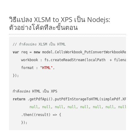
วิธีแปลง XLSM to XPS เป็น Nodejs:
ตัวอย่างโค้ดทีละขั้นตอน
// กำลังแปลง XLSM เป็น HTML
var
 req = 
new
 model.CellsWorkbook_PutConvertWorkbookReques
workbook
 : fs.createReadStream(localPath  + filename 
format
 : 
"HTML"
,

});

return
 .getPdfApi().putPdfInStorageToHTML(simplePdf.XPS, 
null
, 
null
, 
null
, 
null
, 
null
, 
null
, 
null
, 
null
, 
n
    .then(
(
result
) =>
 {
