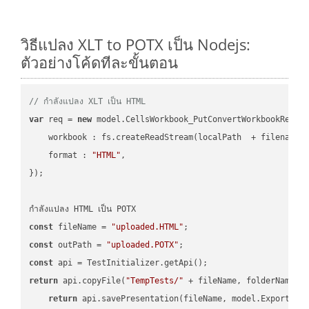
วิธีแปลง XLT to POTX เป็น Nodejs:
ตัวอย่างโค้ดทีละขั้นตอน
// กำลังแปลง XLT เป็น HTML
var
 req = 
new
 model.CellsWorkbook_PutConvertWorkbookReques
workbook
 : fs.createReadStream(localPath  + filename 
format
 : 
"HTML"
,

});

const
 fileName = 
"uploaded.HTML"
const
 outPath = 
"uploaded.POTX"
const
return
 api.copyFile(
"TempTests/"
 + fileName, folderName +
return
 api.savePresentation(fileName, model.ExportFor