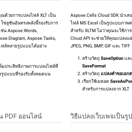
คุณด้วยการแปลงไฟล์ XLT เป็น
Aspose.Cells Cloud SDK นำเสน
โซลูชันอันทรงพลังนี้รองรับการ
ไฟล์ MS Excel เป็นรูปแบบภาพต่า
 เช่น Aspose.Words,
สำหรับ XLTM ไม่ว่าคุณจะใช้กา
pose.Diagram, Aspose.Tasks,
Cloud API จะช่วยให้คุณแปลงแผ่
ฟล์หลายรูปแบบได้อย่าง
JPEG, PNG, BMP, GIF และ TIFF
สร้างวัตถุ
SaveOption
และ
SaveFormat
ิ่มประสิทธิภาพการแปลงไฟล์ที่
สร้างวัตถุ
แปลงคำขอเอกส
รรูปแบบที่รองรับทั้งหมดบน
เรียกใช้เมธอด
SaveAsPo
สำหรับการแปลงจาก XLT
็น PDF ออนไลน์
วิธีแปลงเว็บเพจเป็น