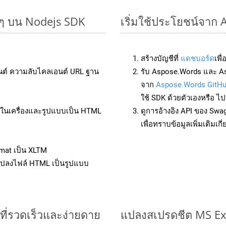
ยๆ บน Nodejs SDK
เริ่มใช้ประโยชน์จาก 
สร้างบัญชีที่
แดชบอร์ด
เพื
นต์ ความลับไคลเอนต์ URL ฐาน
รับ Aspose.Words และ As
จาก
Aspose.Words GitH
ใช้ SDK ด้วยตัวเองหรือ ไปท
ล์ในเครื่องและรูปแบบเป็น HTML
ดูการอ้างอิง API ของ Swa
เพื่อทราบข้อมูลเพิ่มเติมเกี
mat เป็น XLTM
แปลงไฟล์ HTML เป็นรูปแบบ
ีที่รวดเร็วและง่ายดาย
แปลงสเปรดชีต MS Ex