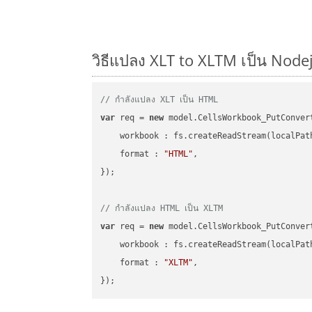
วิธีแปลง XLT to XLTM เป็น Nodej
// กำลังแปลง XLT เป็น HTML
var
 req = 
new
 model.CellsWorkbook_PutConvert
workbook
 : fs.createReadStream(localPat
format
 : 
"HTML"
,

});

// กำลังแปลง HTML เป็น XLTM
var
 req = 
new
 model.CellsWorkbook_PutConvert
workbook
 : fs.createReadStream(localPat
format
 : 
"XLTM"
,
