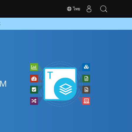
ไทย
K
ี
TM