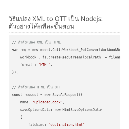
วิธีแปลง XML to OTT เป็น Nodejs:
ตัวอย่างโค้ดทีละขั้นตอน
// กำลังแปลง XML เป็น HTML
var
 req = 
new
 model.CellsWorkbook_PutConvertWorkbookReques
workbook
 : fs.createReadStream(localPath  + filename 
format
 : 
"HTML"
,

});

// กำลังแปลง HTML เป็น OTT
const
 request = 
new
 SaveAsRequest({

name
: 
"uploaded.docx"
,

saveOptionsData
: 
new
 HtmlSaveOptionsData(

    {

fileName
: 
"destination.html"