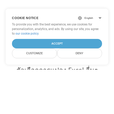
COOKIE NOTICE
To provide you with the best experience, we use cookies for
personalization, analytics, and ads. By using our site, you agree
to
our cookie policy
.
ACCEPT
CUSTOMIZE
DENY
ตัวเลือกการแปลง Excel อื่นๆ
แปลง XML เป็น DOC
DOC:
Microsoft Word Binary Format
แปลง XML เป็น DOT
DOT:
Microsoft Word Template Files