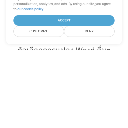
personalization, analytics, and ads. By using our site, you agree
to
our cookie policy
.
ACCEPT
CUSTOMIZE
DENY
ตัวเลือกการแปลง Word อื่นๆ
แปลง CHM เป็น DOC
DOC:
Microsoft Word Binary Format
แปลง CHM เป็น DOT
DOT:
Microsoft Word Template Files
แปลง CHM เป็น DOCX
DOCX:
Office 2007+ Word Document