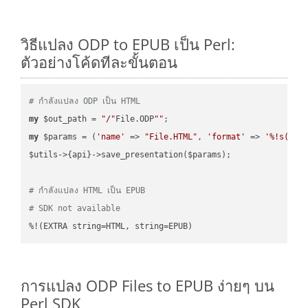
วิธีแปลง ODP to EPUB เป็น Perl:
ตัวอย่างโค้ดทีละขั้นตอน
# กำลังแปลง ODP เป็น HTML
my
 $out_path = 
"/"
File.ODP
""
my
 $params = (
'name'
 => 
"File.HTML"
, 
'format'
 => 
'%!s(MIS
$utils->{api}->save_presentation($params);

# กำลังแปลง HTML เป็น EPUB
# SDK not available
%!(EXTRA string=HTML, string=EPUB)
การแปลง ODP Files to EPUB ง่ายๆ บน
Perl SDK