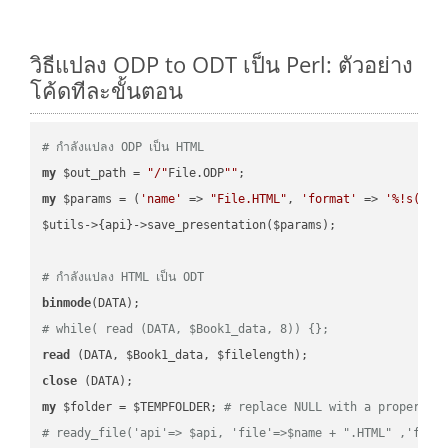
วิธีแปลง ODP to ODT เป็น Perl: ตัวอย่าง
โค้ดทีละขั้นตอน
# กำลังแปลง ODP เป็น HTML
my
 $out_path = 
"/"
File.ODP
""
my
 $params = (
'name'
 => 
"File.HTML"
, 
'format'
 => 
'%!s(MIS
$utils->{api}->save_presentation($params);

# กำลังแปลง HTML เป็น ODT
binmode
# while( read (DATA, $Book1_data, 8)) {};
read
close
my
 $folder = $TEMPFOLDER; 
# replace NULL with a proper va
# ready_file('api'=> $api, 'file'=>$name + ".HTML" ,'fold