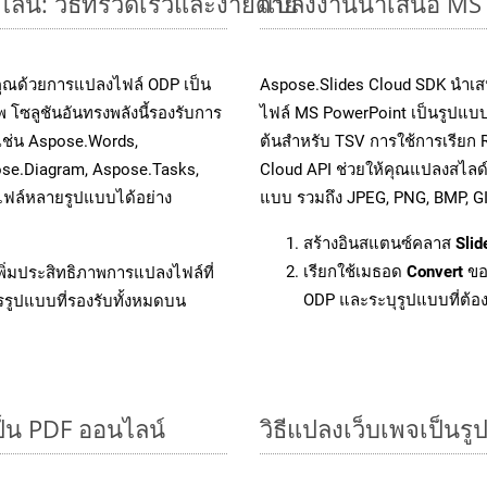
์: วิธีที่รวดเร็วและง่ายดาย
แปลงงานนำเสนอ MS P
คุณด้วยการแปลงไฟล์ ODP เป็น
Aspose.Slides Cloud SDK นำเส
 โซลูชันอันทรงพลังนี้รองรับการ
ไฟล์ MS PowerPoint เป็นรูปแบบ
 เช่น Aspose.Words,
ต้นสำหรับ TSV การใช้การเรียก
ose.Diagram, Aspose.Tasks,
Cloud API ช่วยให้คุณแปลงสไลด
ฟล์หลายรูปแบบได้อย่าง
แบบ รวมถึง JPEG, PNG, BMP, G
สร้างอินสแตนซ์คลาส
Slid
เรียกใช้เมธอด
Convert
ขอ
ิ่มประสิทธิภาพการแปลงไฟล์ที่
ODP และระบุรูปแบบที่ต้องก
รรูปแบบที่รองรับทั้งหมดบน
็น PDF ออนไลน์
วิธีแปลงเว็บเพจเป็นร