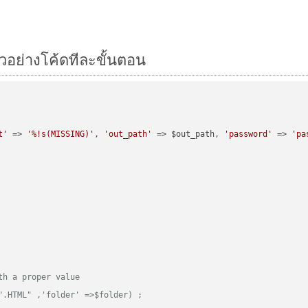
ัวอย่างโค้ดทีละขั้นตอน
t'
 => 
'%!s(MISSING)'
, 
'out_path'
 => $out_path, 
'password'
 => 
'pa
th a proper value
".HTML" ,'folder' =>$folder) ;  