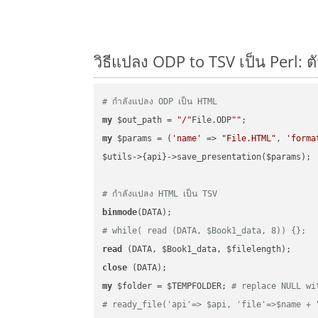
วิธีแปลง ODP to TSV เป็น Perl: ต
# กำลังแปลง ODP เป็น HTML
my
 $out_path = 
"/"
File.ODP
""
my
 $params = (
'name'
 => 
"File.HTML"
, 
'forma
$utils->{api}->save_presentation($params);

# กำลังแปลง HTML เป็น TSV
binmode
# while( read (DATA, $Book1_data, 8)) {};
read
close
my
 $folder = $TEMPFOLDER; 
# replace NULL wi
# ready_file('api'=> $api, 'file'=>$name + 