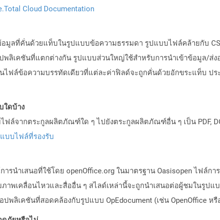
.Total Cloud Documentation
งข้อมูลที่คั่นด้วยแท็บในรูปแบบข้อความธรรมดา รูปแบบไฟล์คล้ายกับ CS
อปพลิเคชันที่แตกต่างกัน รูปแบบส่วนใหญ่ใช้สำหรับการนำเข้าข้อมูล/
นไฟล์ข้อความบรรทัดเดียวที่แต่ละค่าฟิลด์จะถูกคั่นด้วยอักขระแท็บ ประเ
บบใดบ้าง
ล์จากตระกูลผลิตภัณฑ์ใด ๆ ไปยังตระกูลผลิตภัณฑ์อื่น ๆ เป็น PDF, D
ปแบบไฟล์ที่รองรับ
ล์การนำเสนอที่ใช้โดย openOffice.org ในมาตรฐาน Oasisopen ไฟล์กา
เคลื่อนไหวและสื่ออื่น ๆ สไลด์เหล่านี้จะถูกนำเสนอต่อผู้ชมในรูปแบ
พลิเคชันที่สอดคล้องกับรูปแบบ OpEdocument (เช่น OpenOffice หรือ
ดภัยหรือไม่