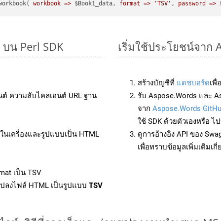
workbook( 
workbook =>
 $Book1_data, 
format =>
'TSV'
, 
password =>
 
ๆ บน Perl SDK
เริ่มใช้ประโยชน์จาก 
สร้างบัญชีที่
แดชบอร์ด
เพื
นต์ ความลับไคลเอนต์ URL ฐาน
รับ Aspose.Words และ As
จาก
Aspose.Words GitH
ใช้ SDK ด้วยตัวเองหรือ ไปท
ล์ในเครื่องและรูปแบบเป็น HTML
ดูการอ้างอิง API ของ Swa
เพื่อทราบข้อมูลเพิ่มเติมเกี
mat เป็น TSV
แปลงไฟล์ HTML เป็นรูปแบบ
TSV