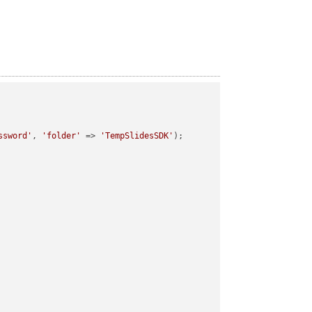
ssword'
, 
'folder'
 => 
'TempSlidesSDK'
);
