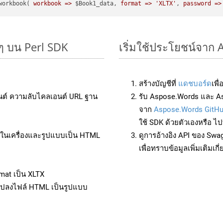
workbook( 
workbook =>
 $Book1_data, 
format =>
'XLTX'
, 
password =>
ๆ บน Perl SDK
เริ่มใช้ประโยชน์จาก 
สร้างบัญชีที่
แดชบอร์ด
เพื
นต์ ความลับไคลเอนต์ URL ฐาน
รับ Aspose.Words และ As
จาก
Aspose.Words GitH
ใช้ SDK ด้วยตัวเองหรือ ไปท
ล์ในเครื่องและรูปแบบเป็น HTML
ดูการอ้างอิง API ของ Swa
เพื่อทราบข้อมูลเพิ่มเติมเกี
mat เป็น XLTX
แปลงไฟล์ HTML เป็นรูปแบบ