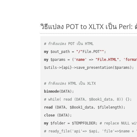
วิธีแปลง POT to XLTX เป็น Perl: 
# กำลังแปลง POT เป็น HTML
my
 $out_path = 
"/"
File.POT
""
my
 $params = (
'name'
 => 
"File.HTML"
, 
'forma
$utils->{api}->save_presentation($params);

# กำลังแปลง HTML เป็น XLTX
binmode
# while( read (DATA, $Book1_data, 8)) {};
read
close
my
 $folder = $TEMPFOLDER; 
# replace NULL wi
# ready_file('api'=> $api, 'file'=>$name + 