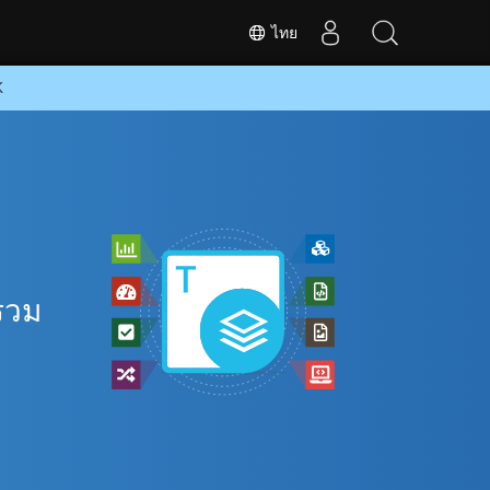
ไทย
K
ี
รวม