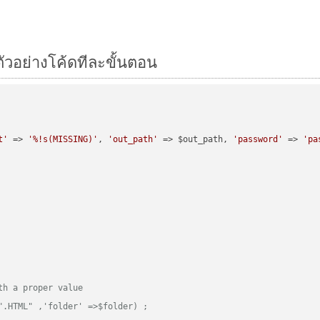
ตัวอย่างโค้ดทีละขั้นตอน
t'
 => 
'%!s(MISSING)'
, 
'out_path'
 => $out_path, 
'password'
 => 
'pa
th a proper value
".HTML" ,'folder' =>$folder) ;  