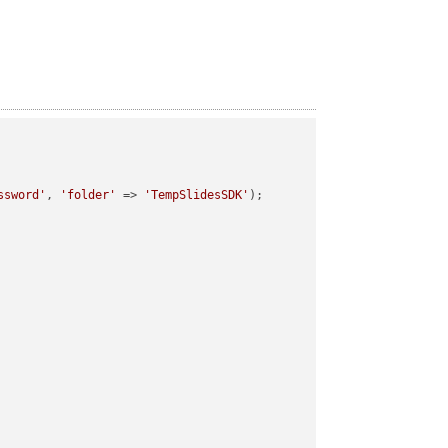
ssword'
, 
'folder'
 => 
'TempSlidesSDK'
);
