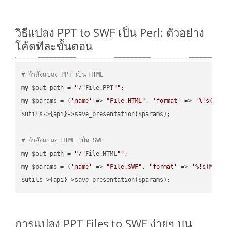
วิธีแปลง PPT to SWF เป็น Perl: ตัวอย่าง
โค้ดทีละขั้นตอน
# กำลังแปลง PPT เป็น HTML
my
 $out_path = 
"/"
File.PPT
""
my
 $params = (
'name'
 => 
"File.HTML"
, 
'format'
 => 
'%!s(MIS
$utils->{api}->save_presentation($params);

# กำลังแปลง HTML เป็น SWF
my
 $out_path = 
"/"
File.HTML
""
my
 $params = (
'name'
 => 
"File.SWF"
, 
'format'
 => 
'%!s(MISS
การแปลง PPT Files to SWF ง่ายๆ บน