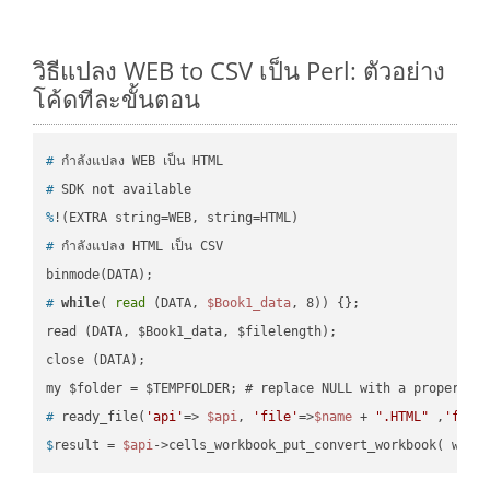
วิธีแปลง WEB to CSV เป็น Perl: ตัวอย่าง
โค้ดทีละขั้นตอน
#
 กำลังแปลง WEB เป็น HTML
#
 SDK not available
%
!(EXTRA string=WEB, string=HTML)
#
 กำลังแปลง HTML เป็น CSV
#
while
( 
read
 (DATA, 
$Book1_data
, 8)) {};
read (DATA, $Book1_data, $filelength);

close (DATA);    

#
 ready_file(
'api'
=> 
$api
, 
'file'
=>
$name
 + 
".HTML"
 ,
'fold
$
result = 
$api
->cells_workbook_put_convert_workbook( work