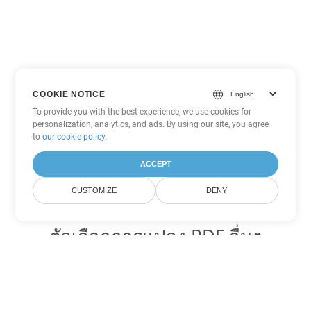
COOKIE NOTICE
To provide you with the best experience, we use cookies for
personalization, analytics, and ads. By using our site, you agree
to
our cookie policy
.
ACCEPT
CUSTOMIZE
DENY
ตัวเลือกการแปลง PDF อื่นๆ
แปลง WEB เป็น DOC
DOC:
Microsoft Word Binary Format