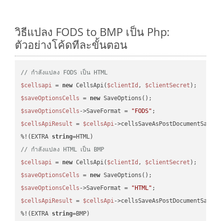
วิธีแปลง FODS to BMP เป็น Php:
ตัวอย่างโค้ดทีละขั้นตอน
// กำลังแปลง FODS เป็น HTML
$cellsapi
 = 
new
 CellsApi(
$clientId
, 
$clientSecret
$saveOptionsCells
 = 
new
$saveOptionsCells
->SaveFormat = 
"FODS"
$cellsApiResult
 = 
$cellsApi
->cellsSaveAsPostDocumentSaveA
%!(EXTRA 
string
// กำลังแปลง HTML เป็น BMP
$cellsapi
 = 
new
 CellsApi(
$clientId
, 
$clientSecret
$saveOptionsCells
 = 
new
$saveOptionsCells
->SaveFormat = 
"HTML"
$cellsApiResult
 = 
$cellsApi
->cellsSaveAsPostDocumentSaveA
%!(EXTRA 
string
=BMP)