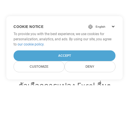
COOKIE NOTICE
To provide you with the best experience, we use cookies for
personalization, analytics, and ads. By using our site, you agree
to
our cookie policy
.
ACCEPT
CUSTOMIZE
DENY
ตัวเลือกการแปลง Excel อื่นๆ
แปลง FODS เป็น DOC
DOC:
Microsoft Word Binary Format
แปลง FODS เป็น DOT