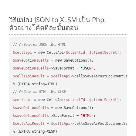
วิธีแปลง JSON to XLSM เป็น Php:
ตัวอย่างโค้ดทีละขั้นตอน
// กำลังแปลง JSON เป็น HTML
$cellsapi
 = 
new
 CellsApi(
$clientId
, 
$clientSecret
$saveOptionsCells
 = 
new
$saveOptionsCells
->SaveFormat = 
"JSON"
$cellsApiResult
 = 
$cellsApi
->cellsSaveAsPostDocumentSaveA
%!(EXTRA 
string
// กำลังแปลง HTML เป็น XLSM
$cellsapi
 = 
new
 CellsApi(
$clientId
, 
$clientSecret
$saveOptionsCells
 = 
new
$saveOptionsCells
->SaveFormat = 
"HTML"
$cellsApiResult
 = 
$cellsApi
->cellsSaveAsPostDocumentSaveA
%!(EXTRA 
string
=XLSM)