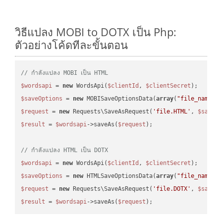
วิธีแปลง MOBI to DOTX เป็น Php:
ตัวอย่างโค้ดทีละขั้นตอน
// กำลังแปลง MOBI เป็น HTML
$wordsapi
 = 
new
 WordsApi(
$clientId
, 
$clientSecret
$saveOptions
 = 
new
 MOBISaveOptionsData(
array
(
"file_name"
 
$request
 = 
new
 Requests\SaveAsRequest(
'file.HTML'
, 
$saveO
$result
 = 
$wordsapi
->saveAs(
$request
);

// กำลังแปลง HTML เป็น DOTX
$wordsapi
 = 
new
 WordsApi(
$clientId
, 
$clientSecret
$saveOptions
 = 
new
 HTMLSaveOptionsData(
array
(
"file_name"
 
$request
 = 
new
 Requests\SaveAsRequest(
'file.DOTX'
, 
$saveO
$result
 = 
$wordsapi
->saveAs(
$request