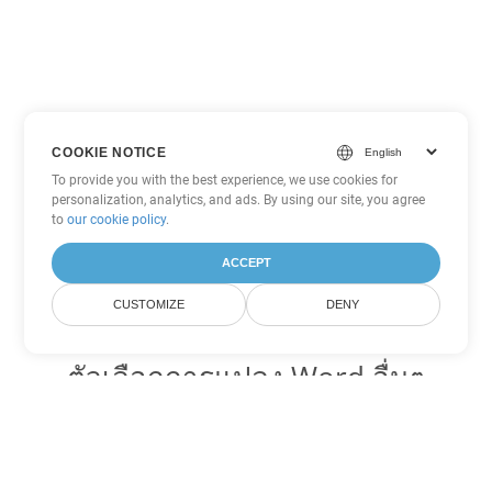
COOKIE NOTICE
To provide you with the best experience, we use cookies for
personalization, analytics, and ads. By using our site, you agree
to
our cookie policy
.
ACCEPT
CUSTOMIZE
DENY
ตัวเลือกการแปลง Word อื่นๆ
แปลง MOBI เป็น DOC
DOC:
Microsoft Word Binary Format