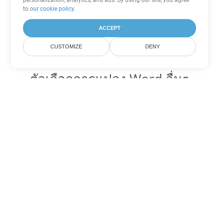
personalization, analytics, and ads. By using our site, you agree
to
our cookie policy
.
ACCEPT
CUSTOMIZE
DENY
ตัวเลือกการแปลง Word อื่นๆ
แปลง MOBI เป็น DOC
DOC:
Microsoft Word Binary Format
แปลง MOBI เป็น DOT
DOT:
Microsoft Word Template Files
แปลง MOBI เป็น DOCX
DOCX:
Office 2007+ Word Document