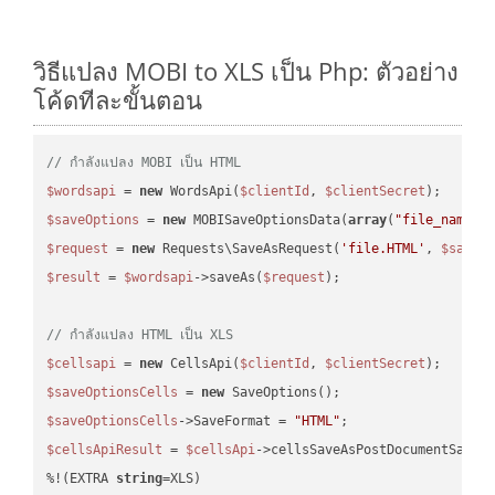
วิธีแปลง MOBI to XLS เป็น Php: ตัวอย่าง
โค้ดทีละขั้นตอน
// กำลังแปลง MOBI เป็น HTML
$wordsapi
 = 
new
 WordsApi(
$clientId
, 
$clientSecret
$saveOptions
 = 
new
 MOBISaveOptionsData(
array
(
"file_name"
 
$request
 = 
new
 Requests\SaveAsRequest(
'file.HTML'
, 
$saveO
$result
 = 
$wordsapi
->saveAs(
$request
);

// กำลังแปลง HTML เป็น XLS
$cellsapi
 = 
new
 CellsApi(
$clientId
, 
$clientSecret
$saveOptionsCells
 = 
new
$saveOptionsCells
->SaveFormat = 
"HTML"
$cellsApiResult
 = 
$cellsApi
->cellsSaveAsPostDocumentSaveA
%!(EXTRA 
string
=XLS)