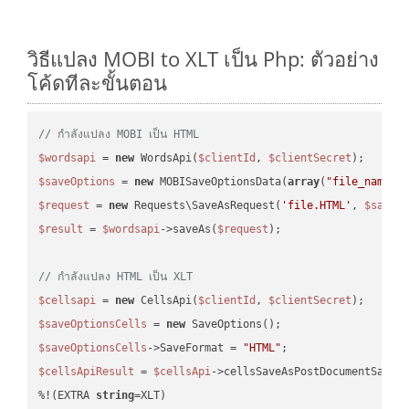
วิธีแปลง MOBI to XLT เป็น Php: ตัวอย่าง
โค้ดทีละขั้นตอน
// กำลังแปลง MOBI เป็น HTML
$wordsapi
 = 
new
 WordsApi(
$clientId
, 
$clientSecret
$saveOptions
 = 
new
 MOBISaveOptionsData(
array
(
"file_name"
 
$request
 = 
new
 Requests\SaveAsRequest(
'file.HTML'
, 
$saveO
$result
 = 
$wordsapi
->saveAs(
$request
);

// กำลังแปลง HTML เป็น XLT
$cellsapi
 = 
new
 CellsApi(
$clientId
, 
$clientSecret
$saveOptionsCells
 = 
new
$saveOptionsCells
->SaveFormat = 
"HTML"
$cellsApiResult
 = 
$cellsApi
->cellsSaveAsPostDocumentSaveA
%!(EXTRA 
string
=XLT)