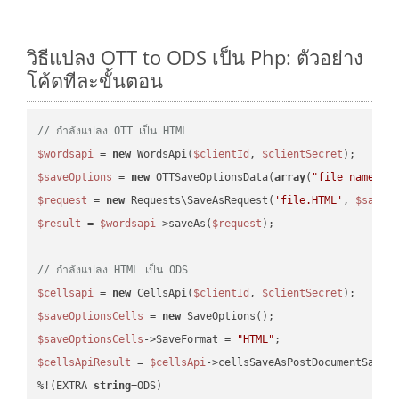
วิธีแปลง OTT to ODS เป็น Php: ตัวอย่าง
โค้ดทีละขั้นตอน
// กำลังแปลง OTT เป็น HTML
$wordsapi
 = 
new
 WordsApi(
$clientId
, 
$clientSecret
$saveOptions
 = 
new
 OTTSaveOptionsData(
array
(
"file_name"
 =
$request
 = 
new
 Requests\SaveAsRequest(
'file.HTML'
, 
$saveO
$result
 = 
$wordsapi
->saveAs(
$request
);

// กำลังแปลง HTML เป็น ODS
$cellsapi
 = 
new
 CellsApi(
$clientId
, 
$clientSecret
$saveOptionsCells
 = 
new
$saveOptionsCells
->SaveFormat = 
"HTML"
$cellsApiResult
 = 
$cellsApi
->cellsSaveAsPostDocumentSaveA
%!(EXTRA 
string
=ODS)