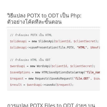
วิธีแปลง POTX to ODT เป็น Php:
ตัวอย่างโค้ดทีละขั้นตอน
// กำลังแปลง POTX เป็น HTML
$slidesapi
 = 
new
 SlidesApi(
$clientId
, 
$clientSecret
$slidesapi
->savePresentation(file.POTX, 
"HTML"
, 
$NewFile
);
// กำลังแปลง HTML เป็น ODT
$wordsapi
 = 
new
 WordsApi(
$clientId
, 
$clientSecret
$saveOptions
 = 
new
 HTMLSaveOptionsData(
array
(
"file_name"
 
$request
 = 
new
 Requests\SaveAsRequest(
'file.ODT'
, 
$saveOp
$result
 = 
$wordsapi
->saveAs(
$request
การแปลง POTX Files to ODT ง่ายๆ บน