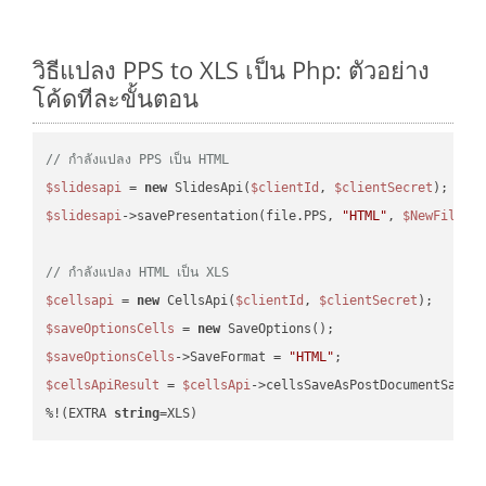
วิธีแปลง PPS to XLS เป็น Php: ตัวอย่าง
โค้ดทีละขั้นตอน
// กำลังแปลง PPS เป็น HTML
$slidesapi
 = 
new
 SlidesApi(
$clientId
, 
$clientSecret
$slidesapi
->savePresentation(file.PPS, 
"HTML"
, 
$NewFile
);

// กำลังแปลง HTML เป็น XLS
$cellsapi
 = 
new
 CellsApi(
$clientId
, 
$clientSecret
$saveOptionsCells
 = 
new
$saveOptionsCells
->SaveFormat = 
"HTML"
$cellsApiResult
 = 
$cellsApi
->cellsSaveAsPostDocumentSaveA
%!(EXTRA 
string
=XLS)