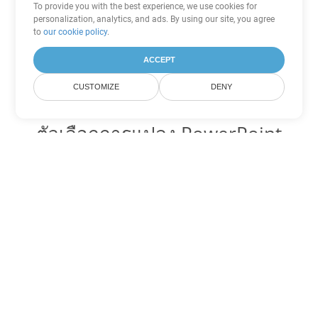
To provide you with the best experience, we use cookies for
personalization, analytics, and ads. By using our site, you agree
to
our cookie policy
.
ACCEPT
CUSTOMIZE
DENY
ตัวเลือกการแปลง PowerPoint
อื่นๆ
แปลง PPS เป็น DOC
DOC:
Microsoft Word Binary Format
แปลง PPS เป็น DOT
DOT:
Microsoft Word Template Files
แปลง PPS เป็น DOCX