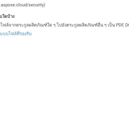
aspose.cloud/security)
บบใดบ้าง
ล์จากตระกูลผลิตภัณฑ์ใด ๆ ไปยังตระกูลผลิตภัณฑ์อื่น ๆ เป็น PDF, D
ปแบบไฟล์ที่รองรับ