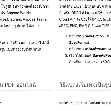
โซลูชันอันทรงพลังนี้รองรับการ
ไฟล์ MS Excel เป็นรูปแบบภาพต่า
 เช่น Aspose.Words,
สำหรับ ODP ไม่ว่าคุณจะใช้การ
pose.Diagram, Aspose.Tasks,
Cloud API จะช่วยให้คุณแปลงแผ่
ฟล์หลายรูปแบบได้อย่าง
JPEG, PNG, BMP, GIF และ TIFF
สร้างวัตถุ
SaveOption
และ
SaveFormat
ิ่มประสิทธิภาพการแปลงไฟล์ที่
สร้างวัตถุ
แปลงคำขอเอกส
รรูปแบบที่รองรับทั้งหมดบน
เรียกใช้เมธอด
SaveAsPo
สำหรับการแปลงจาก SXC
็น PDF ออนไลน์
วิธีแปลงเว็บเพจเป็น
:
หากต้องการแปลงเว็บเพจเป็นรูปแ