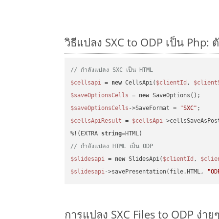
วิธีแปลง SXC to ODP เป็น Php: ต
// กำลังแปลง SXC เป็น HTML
$cellsapi
 = 
new
 CellsApi(
$clientId
, 
$client
$saveOptionsCells
 = 
new
$saveOptionsCells
->SaveFormat = 
"SXC"
$cellsApiResult
 = 
$cellsApi
->cellsSaveAsPos
%!(EXTRA 
string
// กำลังแปลง HTML เป็น ODP
$slidesapi
 = 
new
 SlidesApi(
$clientId
, 
$clie
$slidesapi
->savePresentation(file.HTML, 
"OD
การแปลง SXC Files to ODP ง่าย