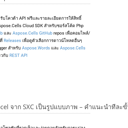
่อรับโควต้า API ฟรีและรายละเอียดการให้สิทธิ์
pose.Cells Cloud SDK สำหรับซอร์สโค้ด Php
ub
และ
Aspose.Cells GitHub
repos เพื่อคอมไพล์/
ี่
Releases
เพื่อดูตัวเลือกการดาวน์โหลดอื่นๆ
gger สำหรับ
Aspose.Words
และ
Aspose.Cells
่ยวกับ
REST API
cel จาก SXC เป็นรูปแบบภาพ – คำแนะนำทีละขั
อโซลูชันที่รวดเร็วและง่ายดายสำหรับการแปลง