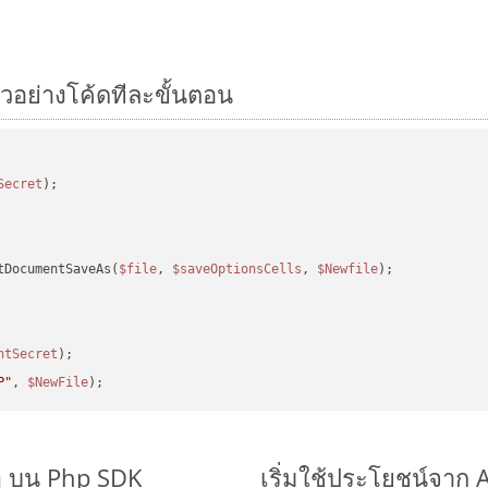
ัวอย่างโค้ดทีละขั้นตอน
Secret
tDocumentSaveAs(
$file
, 
$saveOptionsCells
, 
$Newfile
);

ntSecret
P"
, 
$NewFile
ๆ บน Php SDK
เริ่มใช้ประโยชน์จาก