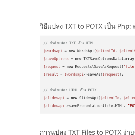
วิธีแปลง TXT to POTX เป็น Php: 
// กำลังแปลง TXT เป็น HTML
$wordsapi
 = 
new
 WordsApi(
$clientId
, 
$client
$saveOptions
 = 
new
 TXTSaveOptionsData(
array
$request
 = 
new
 Requests\SaveAsRequest(
'file
$result
 = 
$wordsapi
->saveAs(
$request
);

// กำลังแปลง HTML เป็น POTX
$slidesapi
 = 
new
 SlidesApi(
$clientId
, 
$clie
$slidesapi
->savePresentation(file.HTML, 
"PO
การแปลง TXT Files to POTX ง่า