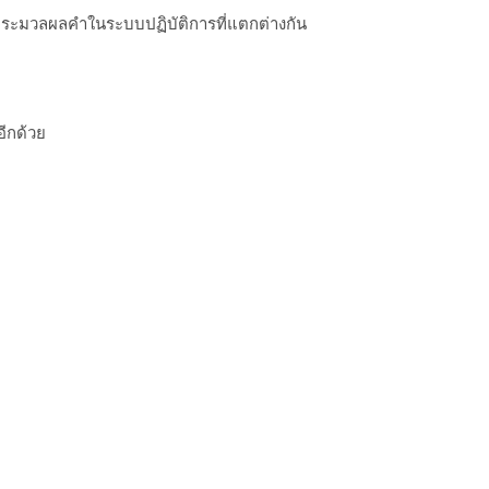
รประมวลผลคำในระบบปฏิบัติการที่แตกต่างกัน
อีกด้วย