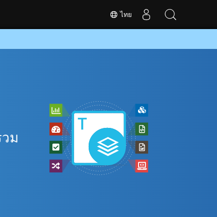
ไทย
ี
รวม