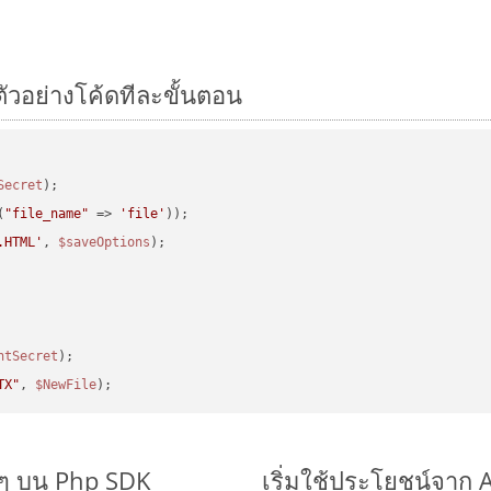
ตัวอย่างโค้ดทีละขั้นตอน
Secret
(
"file_name"
 => 
'file'
.HTML'
, 
$saveOptions
ntSecret
TX"
, 
$NewFile
ยๆ บน Php SDK
เริ่มใช้ประโยชน์จาก 