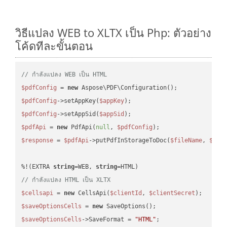
วิธีแปลง WEB to XLTX เป็น Php: ตัวอย่าง
โค้ดทีละขั้นตอน
// กำลังแปลง WEB เป็น HTML
$pdfConfig
 = 
new
$pdfConfig
->setAppKey(
$appKey
$pdfConfig
->setAppSid(
$appSid
$pdfApi
 = 
new
 PdfApi(
null
, 
$pdfConfig
$response
 = 
$pdfApi
->putPdfInStorageToDoc(
$fileName
, 
$des
%!(EXTRA 
string
=WEB, 
string
// กำลังแปลง HTML เป็น XLTX
$cellsapi
 = 
new
 CellsApi(
$clientId
, 
$clientSecret
$saveOptionsCells
 = 
new
$saveOptionsCells
->SaveFormat = 
"HTML"