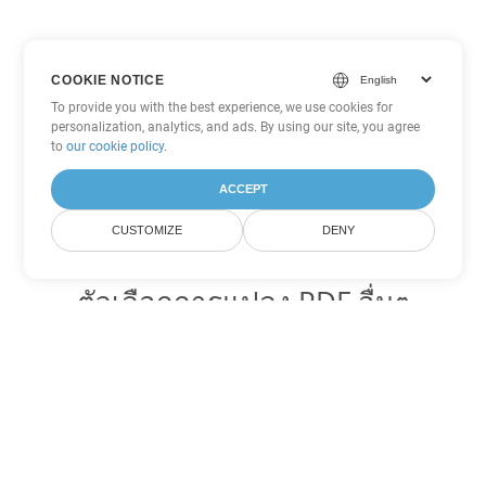
COOKIE NOTICE
To provide you with the best experience, we use cookies for
personalization, analytics, and ads. By using our site, you agree
to
our cookie policy
.
ACCEPT
CUSTOMIZE
DENY
ตัวเลือกการแปลง PDF อื่นๆ
แปลง WEB เป็น DOC
DOC:
Microsoft Word Binary Format
แปลง WEB เป็น DOT
DOT:
Microsoft Word Template Files