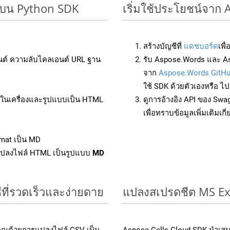
ๆ บน Python SDK
เริ่มใช้ประโยชน์จาก
สร้างบัญชีที่
แดชบอร์ด
เพื
นต์ ความลับไคลเอนต์ URL ฐาน
รับ Aspose.Words และ As
จาก
Aspose.Words GitH
ใช้ SDK ด้วยตัวเองหรือ ไปท
ล์ในเครื่องและรูปแบบเป็น HTML
ดูการอ้างอิง API ของ Swa
เพื่อทราบข้อมูลเพิ่มเติมเกี
mat เป็น MD
แปลงไฟล์ HTML เป็นรูปแบบ
MD
ีที่รวดเร็วและง่ายดาย
แปลงสเปรดชีต MS Ex
คุณด้วยการแปลงไฟล์ CSV เป็น
Aspose.Cells Cloud SDK นำเสน