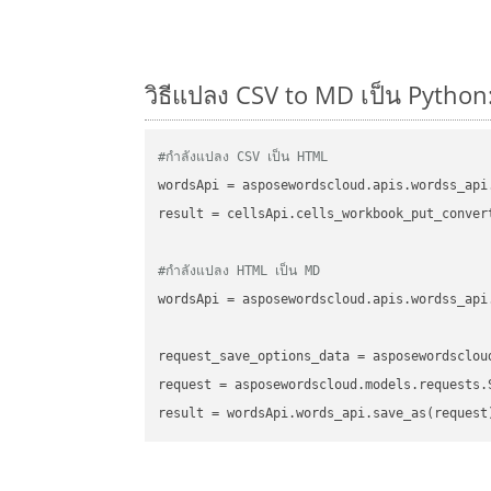
วิธีแปลง CSV to MD เป็น Python:
#กำลังแปลง CSV เป็น HTML
wordsApi
 = asposewordscloud.apis.wordss_api
result
 = cellsApi.cells_workbook_put_conver
#กำลังแปลง HTML เป็น MD
wordsApi
 = asposewordscloud.apis.wordss_api
request_save_options_data
 = asposewordsclou
request
result