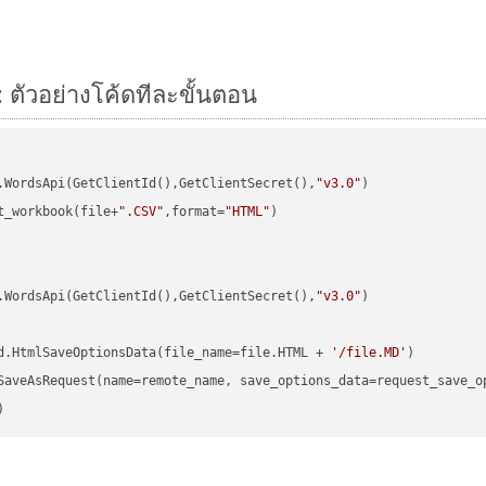
 ตัวอย่างโค้ดทีละขั้นตอน
.WordsApi(GetClientId(),GetClientSecret(),
"v3.0"
t_workbook(file+
".CSV"
,format=
"HTML"
)

.WordsApi(GetClientId(),GetClientSecret(),
"v3.0"
)

d.HtmlSaveOptionsData(file_name=file.HTML + 
'/file.MD'