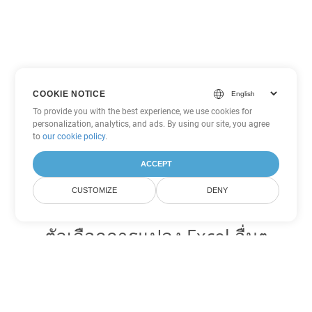
COOKIE NOTICE
To provide you with the best experience, we use cookies for
personalization, analytics, and ads. By using our site, you agree
to
our cookie policy
.
ACCEPT
CUSTOMIZE
DENY
ตัวเลือกการแปลง Excel อื่นๆ
แปลง CSV เป็น DOC
DOC:
Microsoft Word Binary Format