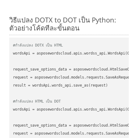
วิธีแปลง DOTX to DOT เป็น Python:
ตัวอย่างโค้ดทีละขั้นตอน
#กำลังแปลง DOTX เป็น HTML
wordsApi
 = asposewordscloud.apis.wordss_api.WordsApi(GetC
request_save_options_data
 = asposewordscloud.HtmlSaveOpti
request
result
 = wordsApi.words_api.save_as(request)

#กำลังแปลง HTML เป็น DOT
wordsApi
 = asposewordscloud.apis.wordss_api.WordsApi(GetC
request_save_options_data
 = asposewordscloud.HtmlSaveOpti
request