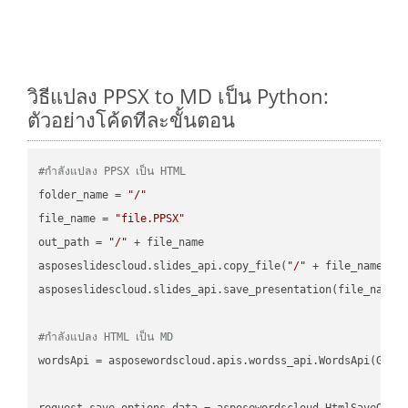
วิธีแปลง PPSX to MD เป็น Python:
ตัวอย่างโค้ดทีละขั้นตอน
#กำลังแปลง PPSX เป็น HTML
folder_name = 
"/"
file_name = 
"file.PPSX"
out_path = 
"/"
 + file_name

asposeslidescloud.slides_api.copy_file(
"/"
 + file_name, f
asposeslidescloud.slides_api.save_presentation(file_name,
#กำลังแปลง HTML เป็น MD
wordsApi = asposewordscloud.apis.wordss_api.WordsApi(GetC
request_save_options_data = asposewordscloud.HtmlSaveOptio