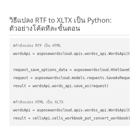
วิธีแปลง RTF to XLTX เป็น Python:
ตัวอย่างโค้ดทีละขั้นตอน
#กำลังแปลง RTF เป็น HTML
wordsApi
 = asposewordscloud.apis.wordss_api.WordsApi(GetC
request_save_options_data
 = asposewordscloud.HtmlSaveOpti
request
result
 = wordsApi.words_api.save_as(request)

#กำลังแปลง HTML เป็น XLTX
wordsApi
 = asposewordscloud.apis.wordss_api.WordsApi(GetC
result
 = cellsApi.cells_workbook_put_convert_workbook(fil