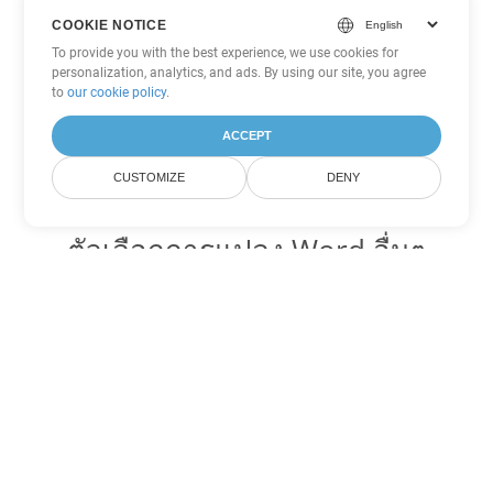
COOKIE NOTICE
To provide you with the best experience, we use cookies for
personalization, analytics, and ads. By using our site, you agree
to
our cookie policy
.
ACCEPT
CUSTOMIZE
DENY
ตัวเลือกการแปลง Word อื่นๆ
แปลง RTF เป็น DOC
DOC:
Microsoft Word Binary Format
แปลง RTF เป็น DOT
DOT:
Microsoft Word Template Files
แปลง RTF เป็น DOCX