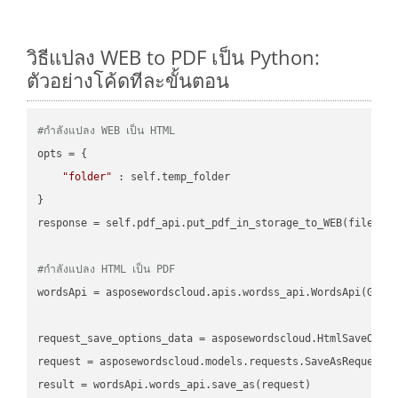
วิธีแปลง WEB to PDF เป็น Python:
ตัวอย่างโค้ดทีละขั้นตอน
#กำลังแปลง WEB เป็น HTML
opts = {

"folder"
 : self.temp_folder

}

response = self.pdf_api.put_pdf_in_storage_to_WEB(file.HTM
#กำลังแปลง HTML เป็น PDF
wordsApi = asposewordscloud.apis.wordss_api.WordsApi(GetC
request_save_options_data = asposewordscloud.HtmlSaveOptio
request = asposewordscloud.models.requests.SaveAsRequest(n