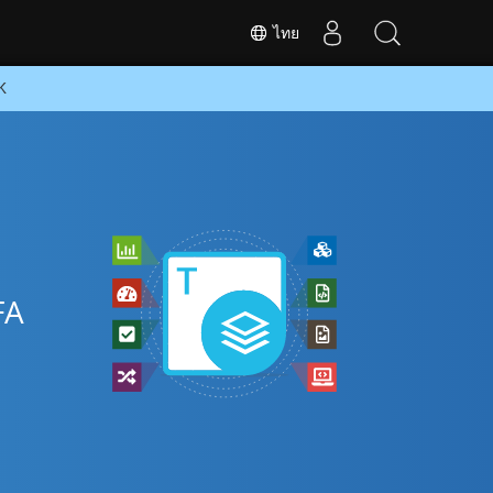
ไทย
K
FA