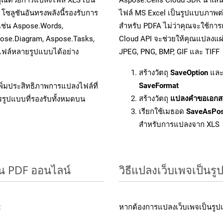
โซลูชันอันทรงพลังนี้รองรับการ
ไฟล์ MS Excel เป็นรูปแบบภาพต่า
 เช่น Aspose.Words,
สำหรับ PDFA ไม่ว่าคุณจะใช้กา
pose.Diagram, Aspose.Tasks,
Cloud API จะช่วยให้คุณแปลงแผ่
ฟล์หลายรูปแบบได้อย่าง
JPEG, PNG, BMP, GIF และ TIFF
สร้างวัตถุ
SaveOption
และ
SaveFormat
ิ่มประสิทธิภาพการแปลงไฟล์ที่
สร้างวัตถุ
แปลงคำขอเอกส
รรูปแบบที่รองรับทั้งหมดบน
เรียกใช้เมธอด
SaveAsPo
สำหรับการแปลงจาก XLS
็น PDF ออนไลน์
วิธีแปลงเว็บเพจเป็นร
:
หากต้องการแปลงเว็บเพจเป็นรูปแ