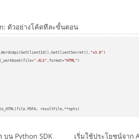
n: ตัวอย่างโค้ดทีละขั้นตอน
.WordsApi(GetClientId(),GetClientSecret(),
"v3.0"
)

t_workbook(file+
".XLS"
,format=
"HTML"
)

ยๆ บน Python SDK
เริ่มใช้ประโยชน์จาก 