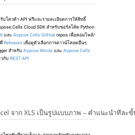
่อรับโควต้า API ฟรีและรายละเอียดการให้สิทธิ์
pose.Cells Cloud SDK สำหรับซอร์สโค้ด Python
ub
และ
Aspose.Cells GitHub
repos เพื่อคอมไพล์/
ี่
Releases
เพื่อดูตัวเลือกการดาวน์โหลดอื่นๆ
gger สำหรับ
Aspose.Words
และ
Aspose.Cells
่ยวกับ
REST API
cel จาก XLS เป็นรูปแบบภาพ – คำแนะนำทีละขั
อโซลูชันที่รวดเร็วและง่ายดายสำหรับการแปลง