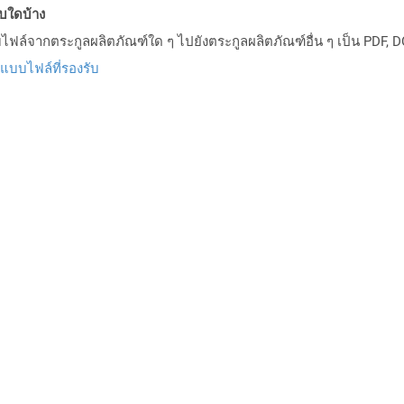
บบใดบ้าง
ล์จากตระกูลผลิตภัณฑ์ใด ๆ ไปยังตระกูลผลิตภัณฑ์อื่น ๆ เป็น PDF, D
ปแบบไฟล์ที่รองรับ