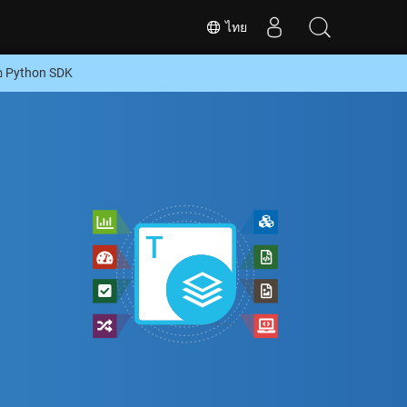
ไทย
อ Python SDK