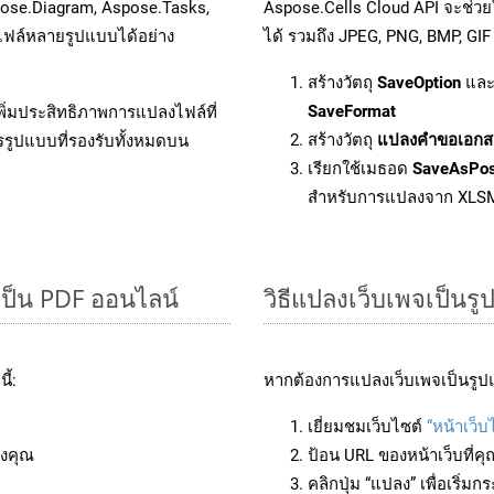
pose.Diagram, Aspose.Tasks,
Aspose.Cells Cloud API จะช่ว
ฟล์หลายรูปแบบได้อย่าง
ได้ รวมถึง JPEG, PNG, BMP, GIF
สร้างวัตถุ
SaveOption
และ
SaveFormat
ิ่มประสิทธิภาพการแปลงไฟล์ที่
สร้างวัตถุ
แปลงคำขอเอกส
รรูปแบบที่รองรับทั้งหมดบน
เรียกใช้เมธอด
SaveAsPo
สำหรับการแปลงจาก XLS
ป็น PDF ออนไลน์
วิธีแปลงเว็บเพจเป็น
ี้:
หากต้องการแปลงเว็บเพจเป็นรูป
เยี่ยมชมเว็บไซต์
“หน้าเว็
งคุณ
ป้อน URL ของหน้าเว็บที่ค
คลิกปุ่ม “แปลง” เพื่อเริ่