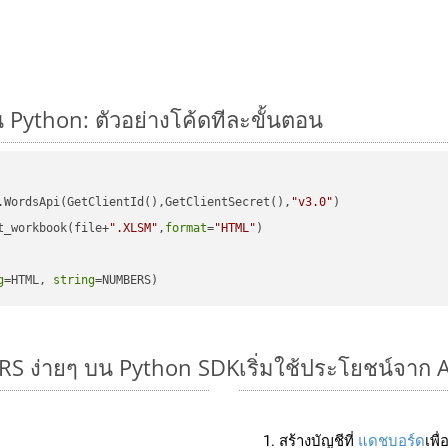
Python: ตัวอย่างโค้ดทีละขั้นตอน
.WordsApi(GetClientId(),GetClientSecret(),
"v3.0"
)

t_workbook(file+
".XLSM"
,
format
=
"HTML"
)

g
=HTML, 
string
=NUMBERS)
RS ง่ายๆ บน Python SDK
เริ่มใช้ประโยชน์จาก
สร้างบัญชีที่
แดชบอร์ด
เพื