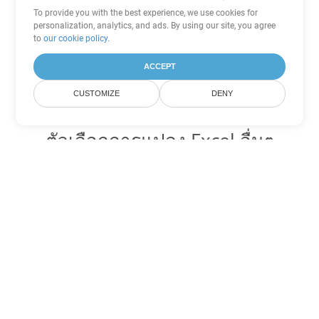
To provide you with the best experience, we use cookies for
personalization, analytics, and ads. By using our site, you agree
to
our cookie policy
.
ACCEPT
CUSTOMIZE
DENY
ตัวเลือกการแปลง Excel อื่นๆ
แปลง XLSM เป็น DOC
DOC:
Microsoft Word Binary Format
แปลง XLSM เป็น DOT
DOT:
Microsoft Word Template Files
แปลง XLSM เป็น DOCX
DOCX:
Office 2007+ Word Document