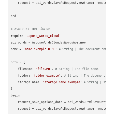
    request = api_words.SaveAsRequest.
new
(name: remote_nam
end

# กำลังแปลง HTML เป็น MD
require
'aspose_words_cloud'
api_words = AsposeWordsCloud::WordsApi.
new
name = 
'name_example.HTML'
# String | The document name.
opts = { 

    filename: 
'file.MD'
, 
# String | The file name.
    folder: 
'folder_example'
, 
# String | The document fol
    storage_name: 
'storage_name_example'
# String | stora
}

begin

    request_save_options_data = api_words.HtmlSaveOptions
    request = api_words.SaveAsRequest.
new
(name: remote_nam