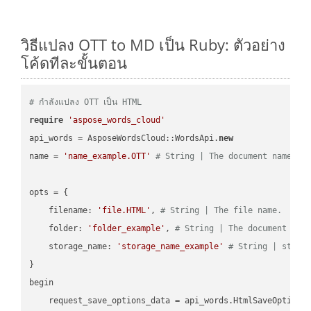
วิธีแปลง OTT to MD เป็น Ruby: ตัวอย่าง
โค้ดทีละขั้นตอน
# กำลังแปลง OTT เป็น HTML
require
'aspose_words_cloud'
api_words = AsposeWordsCloud::WordsApi.
new
name = 
'name_example.OTT'
# String | The document name.
opts = { 

    filename: 
'file.HTML'
, 
# String | The file name.
    folder: 
'folder_example'
, 
# String | The document fol
    storage_name: 
'storage_name_example'
# String | stora
}

begin

    request_save_options_data = api_words.HtmlSaveOptions