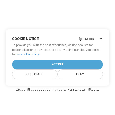
COOKIE NOTICE
To provide you with the best experience, we use cookies for
personalization, analytics, and ads. By using our site, you agree
to
our cookie policy
.
ACCEPT
CUSTOMIZE
DENY
ตัวเลือกการแปลง Word อื่นๆ
แปลง OTT เป็น DOC
DOC:
Microsoft Word Binary Format