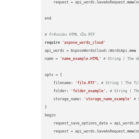
    request = api_words.SaveAsRequest.
new
(n
end

# กำลังแปลง HTML เป็น RTF
require
'aspose_words_cloud'
api_words = AsposeWordsCloud::WordsApi.
new
name = 
'name_example.HTML'
# String | The d
opts = { 

    filename: 
'file.RTF'
, 
# String | The fi
    folder: 
'folder_example'
, 
# String | Th
    storage_name: 
'storage_name_example'
# 
}

begin

    request_save_options_data = api_words.H
    request = api_words.SaveAsRequest.
new
(n