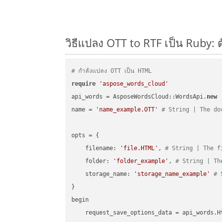
วิธีแปลง OTT to RTF เป็น Ruby: 
# กำลังแปลง OTT เป็น HTML
require
'aspose_words_cloud'
api_words = AsposeWordsCloud::WordsApi.
new
name = 
'name_example.OTT'
# String | The do
opts = { 

    filename: 
'file.HTML'
, 
# String | The f
    folder: 
'folder_example'
, 
# String | Th
    storage_name: 
'storage_name_example'
# 
}

begin

    request_save_options_data = api_words.H