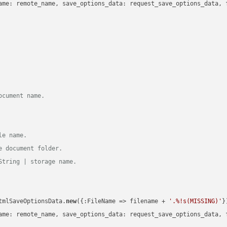
ame: remote_name, save_options_data: request_save_options_data, f
ocument name.
le name.
e document folder.
String | storage name.
tmlSaveOptionsData.
new
({:FileName => filename + 
'.%!s(MISSING)'
})
ame: remote_name, save_options_data: request_save_options_data, f