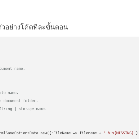
ตัวอย่างโค้ดทีละขั้นตอน
cument name.
ile name.
e document folder.
String | storage name.
tmlSaveOptionsData.
new
({:FileName => filename + 
'.%!s(MISSING)'
})