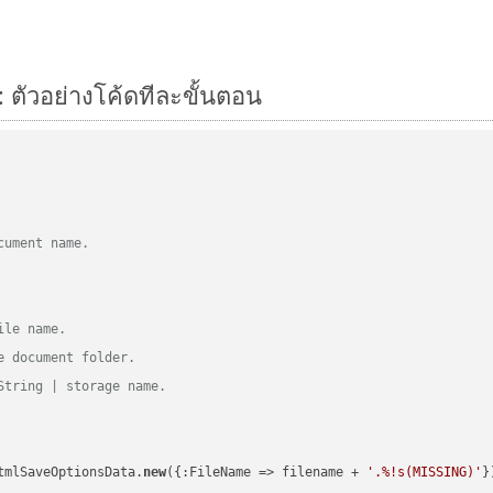
 ตัวอย่างโค้ดทีละขั้นตอน
cument name.
ile name.
e document folder.
String | storage name.
tmlSaveOptionsData.
new
({:FileName => filename + 
'.%!s(MISSING)'
})