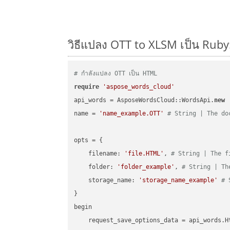
วิธีแปลง OTT to XLSM เป็น Ruby:
# กำลังแปลง OTT เป็น HTML
require
'aspose_words_cloud'
api_words = AsposeWordsCloud::WordsApi.
new
name = 
'name_example.OTT'
# String | The do
opts = { 

    filename: 
'file.HTML'
, 
# String | The f
    folder: 
'folder_example'
, 
# String | Th
    storage_name: 
'storage_name_example'
# 
}

begin

    request_save_options_data = api_words.H