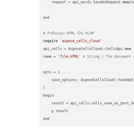
    request = api_words.SaveAsRequest.
new
(n
end

# กำลังแปลง HTML เป็น XLSM
require
'aspose_cells_cloud'
api_cells = AsposeCellsCloud::CellsApi.
new
name = 
'file.HTML'
# String | The document 
opts = { 

    save_options: AsposeCellsCloud::SaveOpt
}

begin

    result = api_cells.cells_save_as_post_d
    p result
