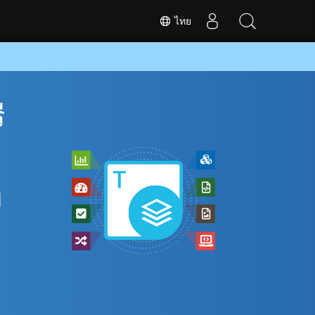
ไทย
ี
M