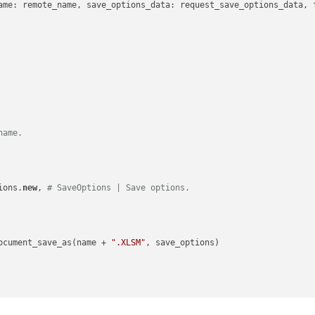
ame: remote_name, save_options_data: request_save_options_data, f
name.
ions.
new
, 
# SaveOptions | Save options.
ocument_save_as(name + 
".XLSM"
, save_options)
