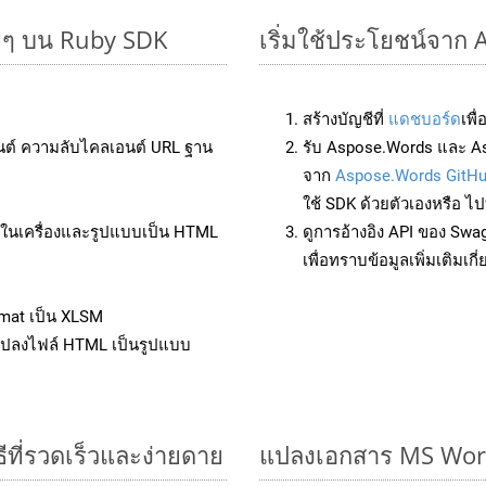
ายๆ บน Ruby SDK
เริ่มใช้ประโยชน์จาก
สร้างบัญชีที่
แดชบอร์ด
เพื
นต์ ความลับไคลเอนต์ URL ฐาน
รับ Aspose.Words และ As
จาก
Aspose.Words GitH
ใช้ SDK ด้วยตัวเองหรือ ไปท
ล์ในเครื่องและรูปแบบเป็น HTML
ดูการอ้างอิง API ของ Swa
เพื่อทราบข้อมูลเพิ่มเติมเกี
mat เป็น XLSM
แปลงไฟล์ HTML เป็นรูปแบบ
ีที่รวดเร็วและง่ายดาย
แปลงเอกสาร MS Word