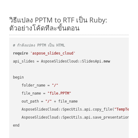
วิธีแปลง PPTM to RTF เป็น Ruby:
ตัวอย่างโค้ดทีละขั้นตอน
# กำลังแปลง PPTM เป็น HTML
require
'aspose_slides_cloud'
api_slides = AsposeSlidesCloud::SlidesApi.
new
begin

    folder_name = 
"/"
    file_name = 
"file.PPTM"
    out_path = 
"/"
 + file_name

    AsposeSlidesCloud::SpecUtils.api.copy_file(
"TempTests
    AsposeSlidesCloud::SpecUtils.api.save_presentation(fi
end
