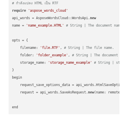
# กำลังแปลง HTML เป็น RTF
require
'aspose_words_cloud'
api_words = AsposeWordsCloud::WordsApi.
new
name = 
'name_example.HTML'
# String | The document name.
opts = { 

    filename: 
'file.RTF'
, 
# String | The file name.
    folder: 
'folder_example'
, 
# String | The document fol
    storage_name: 
'storage_name_example'
# String | stora
}

begin

    request_save_options_data = api_words.HtmlSaveOptions
    request = api_words.SaveAsRequest.
new
(name: remote_nam